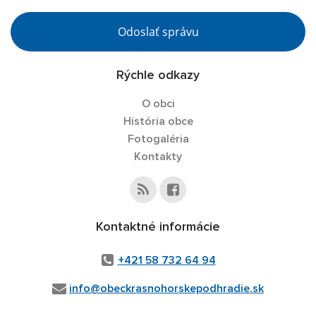
Odoslať správu
Rýchle odkazy
O obci
História obce
Fotogaléria
Kontakty
Kontaktné informácie
+421 58 732 64 94
info@obeckrasnohorskepodhradie.sk