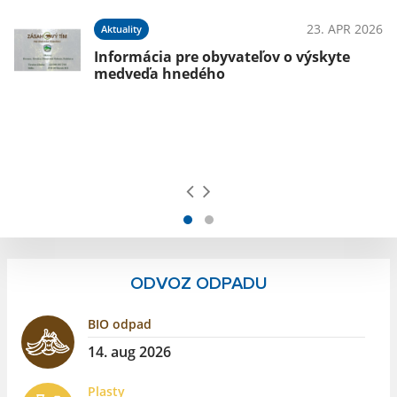
23. APR 2026
Aktuality
Informácia pre obyvateľov o výskyte
026
medveďa hnedého
ODVOZ ODPADU
BIO odpad
14. aug 2026
Plasty