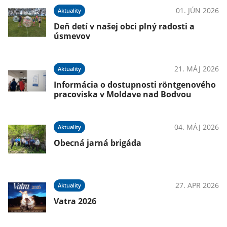
01. JÚN 2026
Aktuality
026
Deň detí v našej obci plný radosti a
úsmevov
21. MÁJ 2026
Aktuality
026
Informácia o dostupnosti röntgenového
pracoviska v Moldave nad Bodvou
ké
04. MÁJ 2026
Aktuality
Obecná jarná brigáda
026
27. APR 2026
Aktuality
Vatra 2026
026