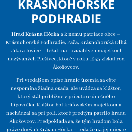
KRÁSNOHORSKÉ
PODHRADIE
Hrad Krásna Hôrka
a k nemu patriace obce –
Krásnohorské Podhradie, Pača, Krásnohorská Dlhá
Lúka a Jovice – ležali na rozsiahlych majetkoch
nazývaných Plešivec, ktoré v roku 1243 získal rod
Ákošovcov.
Pri vtedajšom opise hraníc územia sa ešte
nespomína žiadna osada, ale uvádza sa kláštor,
ktorý stál približne v priestore dnešného
Lipovníka. Kláštor bol kráľovským majetkom a
nachádzal sa pri poli, ktoré predtým patrilo hradu
Ákošovcov. Predpokladá sa, že tým hradom bola
práve dnešná Krásna Hôrka – teda že na jej mieste