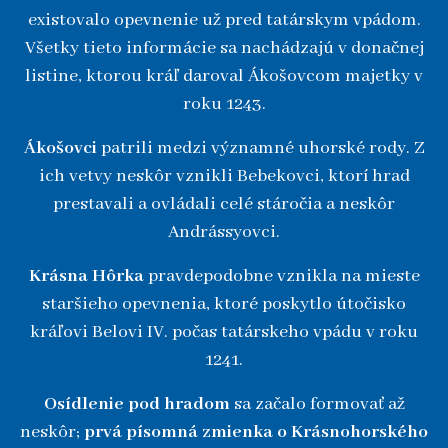
existovalo opevnenie už pred tatárskym vpádom.
Všetky tieto informácie sa nachádzajú v donačnej
listine, ktorou kráľ daroval Ákošovcom majetky v
roku 1243.
Ákošovci
patrili medzi významné uhorské rody. Z
ich vetvy neskôr vznikli Bebekovci, ktorí hrad
prestavali a ovládali celé stáročia a neskôr
Andrássyovci.
Krásna Hôrka
pravdepodobne vznikla na mieste
staršieho opevnenia, ktoré poskytlo útočisko
kráľovi Belovi IV. počas tatárskeho vpádu v roku
1241.
Osídlenie pod hradom
sa začalo formovať až
neskôr;
prvá písomná zmienka o Krásnohorského