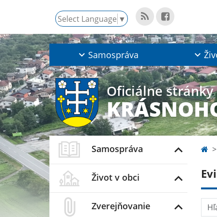
Select Language
▼
Samospráva
Živ
Oficiálne stránky
KRÁSNOHO
Samospráva
Ev
Život v obci
Hľad
Zverejňovanie