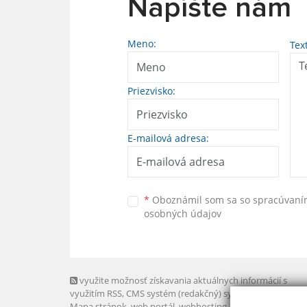
Napíšte nám
Meno:
Tex
Priezvisko:
E-mailová adresa:
*
Oboznámil som sa so
spracúvan
osobných údajov
využite možnosť získavania aktuálnych informácií s
využitím RSS
, CMS systém (redakčný) systém ECHELON 2,
Mapa stránok
,
web portál
,
webhosting
,
webex.digital, s.r.o