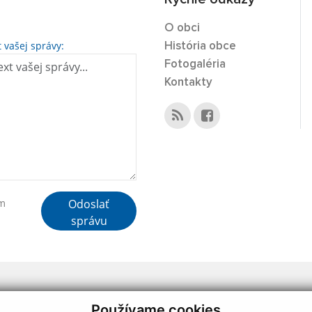
O obci
t vašej správy:
História obce
Fotogaléria
Kontakty
Odoslať
ím
správu
webdesign
|
Používame cookies
.
,