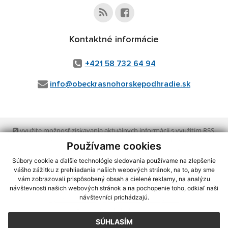
Kontaktné informácie
+421 58 732 64 94
info@obeckrasnohorskepodhradie.sk
využite možnosť získavania aktuálnych informácií s využitím RSS
,
CMS systém (redakčný) systém ECHELON 2,
Mapa stránok
,
web portál
,
Používame cookies
webhosting
,
webex.digital, s.r.o.
,
domény
,
registrácia domény
,
spoločnosť webex.digital, s.r.o.
,
technický prevádzkovateľ
Súbory cookie a ďalšie technológie sledovania používame na zlepšenie
vášho zážitku z prehliadania našich webových stránok, na to, aby sme
vám zobrazovali prispôsobený obsah a cielené reklamy, na analýzu
Posledná aktualizácia:
07.08.2026
návštevnosti našich webových stránok a na pochopenie toho, odkiaľ naši
návštevníci prichádzajú.
Vytlačiť stránku
|
Vyhlásenie o prístupnosti
Autorské práva
|
Cookies
SÚHLASÍM