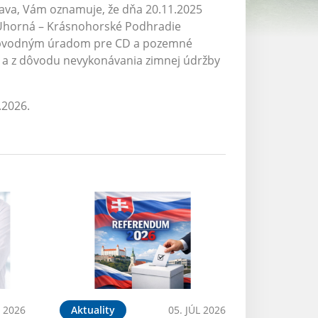
va, Vám oznamuje, že dňa 20.11.2025
u Úhorná – Krásnohorské Podhradie
Obvodným úradom pre CD a pozemné
7 a z dôvodu nevykonávania zimnej údržby
.2026.
L 2026
Aktuality
05. JÚL 2026