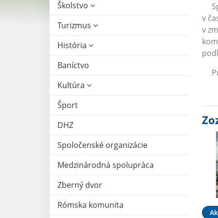
Školstvo
Sprá
v ča
Turizmus
v z
komu
História
pod
Baníctvo
Pred
Kultúra
Šport
Zo
DHZ
Spoločenské organizácie
Medzinárodná spolupráca
Zberný dvor
Rómska komunita
Ak