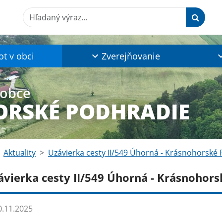
Hľadaný výraz...
ot v obci
Zverejňovanie
 obce
RSKÉ PODHRADIE
Aktuality
Uzávierka cesty II/549 Úhorná - Krásnohorské
ávierka cesty II/549 Úhorná - Krásnohor
.11.2025