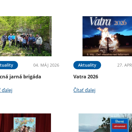
tuality
04. MÁJ 2026
Aktuality
27. APR
cná jarná brigáda
Vatra 2026
ť ďalej
Čítať ďalej