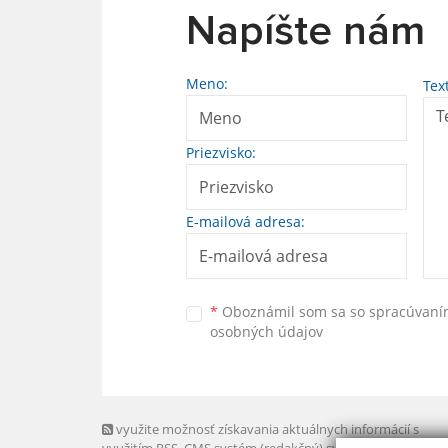
Napíšte nám
Meno:
Tex
Priezvisko:
E-mailová adresa:
*
Oboznámil som sa so
spracúvan
osobných údajov
využite možnosť získavania aktuálnych informácií s
využitím RSS
, CMS systém (redakčný) systém ECHELON 2,