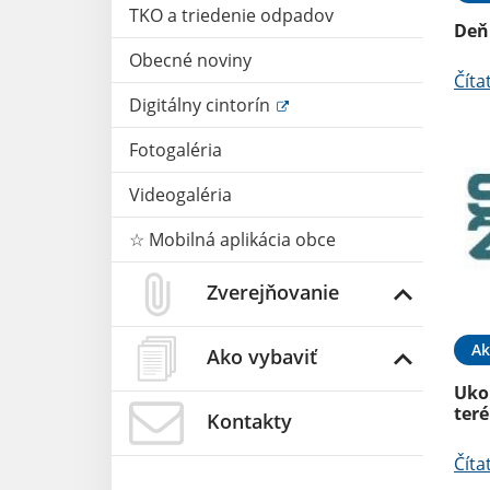
TKO a triedenie odpadov
Deň
Obecné noviny
Číta
Digitálny cintorín
Fotogaléria
Videogaléria
☆ Mobilná aplikácia obce
Zverejňovanie
Ak
Ako vybaviť
Uko
ter
Kontakty
Číta