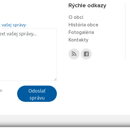
Rýchle odkazy
O obci
t vašej správy:
História obce
Fotogaléria
Kontakty
Odoslať
ím
správu