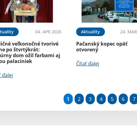
tuality
04. APR 2026
Aktuality
24. MAR
dičné veľkonočné tvorivé
Pačanský kopec opäť
ne po štvrtýkrát:
otvorený
úrny dom ožil farbami aj
ou palaciniek
Čítať ďalej
ť ďalej
1
2
3
4
5
6
7