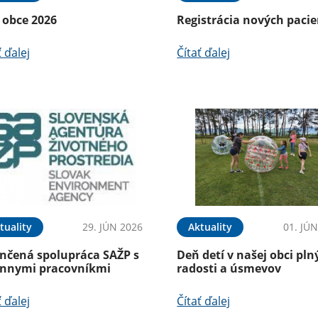
 obce 2026
Registrácia nových paci
ť ďalej
Čítať ďalej
tuality
29. JÚN 2026
Aktuality
01. JÚ
nčená spolupráca SAŽP s
Deň detí v našej obci pln
énnymi pracovníkmi
radosti a úsmevov
ť ďalej
Čítať ďalej