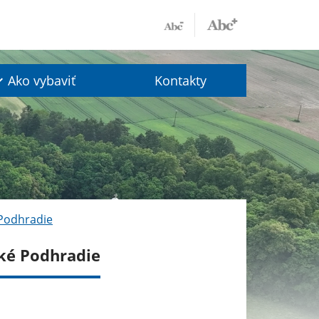
Ako vybaviť
Kontakty
 Podhradie
ské Podhradie