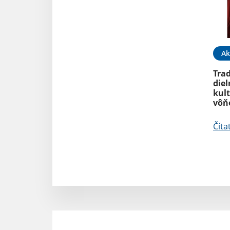
Ak
Tra
diel
kult
vôň
Číta