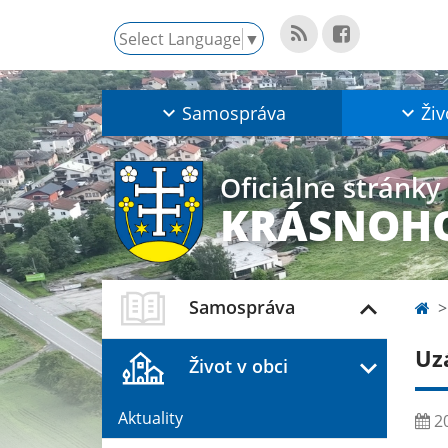
Select Language
▼
Samospráva
Živ
Oficiálne stránky
KRÁSNOHO
Samospráva
Uz
Život v obci
Aktuality
20