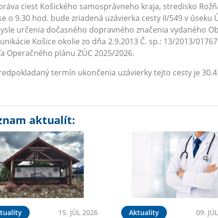
va ciest Košického samosprávneho kraja, stredisko Rožňa
se o 9.30 hod. bude zriadená uzávierka cesty II/549 v úsek
mysle určenia dočasného dopravného značenia vydaného 
nikácie Košice okolie zo dňa 2.9.2013 Č. sp.: 13/2013/0176
ľa Operačného plánu ZÚC 2025/2026.
pokladaný termín ukončenia uzávierky tejto cesty je 30.4
znam aktualít:
tuality
15. JÚL 2026
Aktuality
09. JÚ