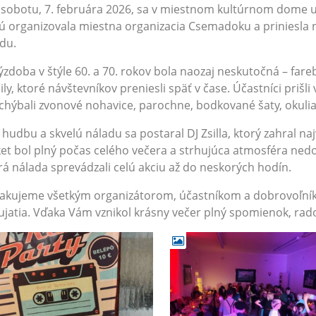
botu, 7. februára 2026, sa v miestnom kultúrnom dome us
ú organizovala miestna organizacia Csemadoku a priniesla
du.
oba v štýle 60. a 70. rokov bola naozaj neskutočná – farebn
ily, ktoré návštevníkov preniesli späť v čase. Účastníci priš
chýbali zvonové nohavice, parochne, bodkované šaty, okulia
dbu a skvelú náladu sa postaral DJ Zsilla, ktorý zahral naj
et bol plný počas celého večera a strhujúca atmosféra nedo
á nálada sprevádzali celú akciu až do neskorých hodín.
jeme všetkým organizátorom, účastníkom a dobrovoľníkom,
jatia. Vďaka Vám vznikol krásny večer plný spomienok, rado