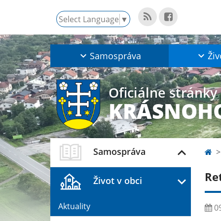
Select Language
▼
Samospráva
Živ
Oficiálne stránky
KRÁSNOHO
Samospráva
Re
Život v obci
Aktuality
09