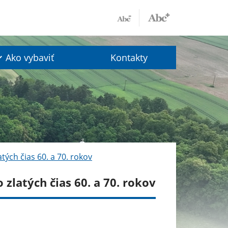
Ako vybaviť
Kontakty
ých čias 60. a 70. rokov
zlatých čias 60. a 70. rokov