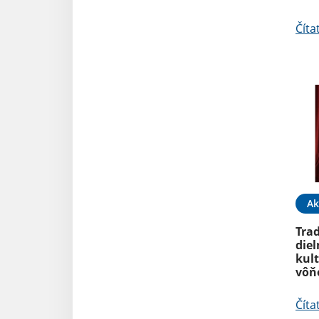
Číta
Ak
Tra
diel
kult
vôň
Číta