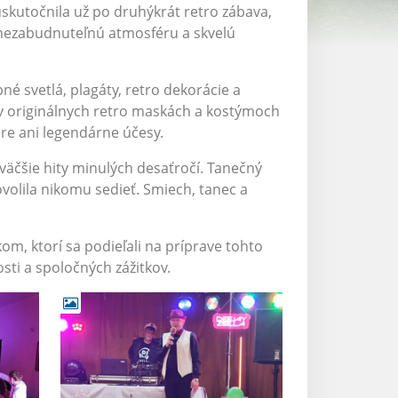
kutočnila už po druhýkrát retro zábava,
 nezabudnuteľnú atmosféru a skvelú
é svetlá, plagáty, retro dekorácie a
li v originálnych retro maskách a kostýmoch
re ani legendárne účesy.
väčšie hity minulých desaťročí. Tanečný
volila nikomu sedieť. Smiech, tanec a
 ktorí sa podieľali na príprave tohto
sti a spoločných zážitkov.