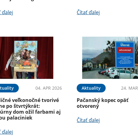
ť ďalej
Čítať ďalej
tuality
04. APR 2026
Aktuality
24. MAR
dičné veľkonočné tvorivé
Pačanský kopec opäť
ne po štvrtýkrát:
otvorený
úrny dom ožil farbami aj
ou palaciniek
Čítať ďalej
ť ďalej