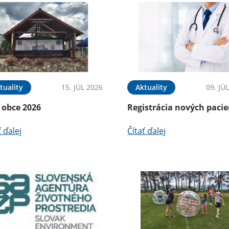
tuality
15. JÚL 2026
Aktuality
09. JÚ
 obce 2026
Registrácia nových paci
ť ďalej
Čítať ďalej