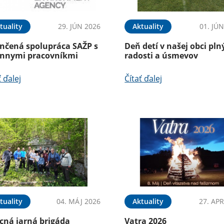
tuality
29. JÚN 2026
Aktuality
01. JÚ
nčená spolupráca SAŽP s
Deň detí v našej obci pln
énnymi pracovníkmi
radosti a úsmevov
ť ďalej
Čítať ďalej
tuality
04. MÁJ 2026
Aktuality
27. APR
cná jarná brigáda
Vatra 2026