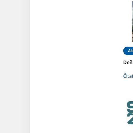
Ak
Deň
Číta