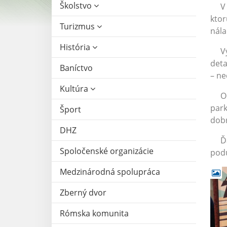
Školstvo
V so
ktor
Turizmus
nála
História
Výzd
deta
Baníctvo
– ne
Kultúra
O hu
park
Šport
dobr
DHZ
Ďaku
Spoločenské organizácie
podu
Medzinárodná spolupráca
Zberný dvor
Rómska komunita