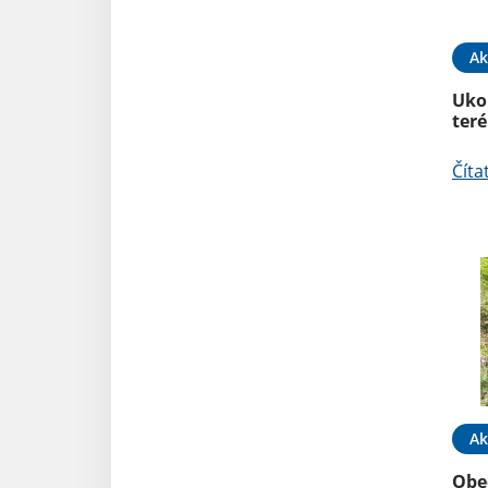
Ak
Uko
ter
Číta
Ak
Obe