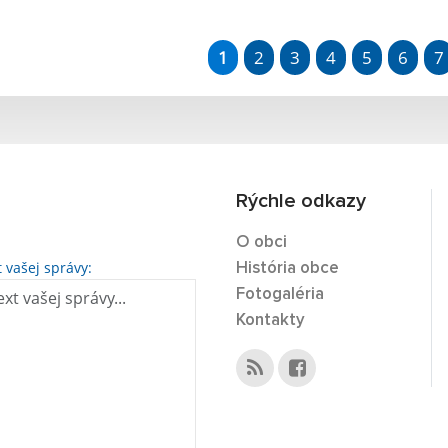
1
2
3
4
5
6
7
Rýchle odkazy
O obci
t vašej správy:
História obce
Fotogaléria
Kontakty