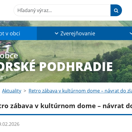
Hľadaný výraz...
ot v obci
Zverejňovanie
 obce
RSKÉ PODHRADIE
Aktuality
Retro zábava v kultúrnom dome – návrat do zlat
tro zábava v kultúrnom dome – návrat do 
.02.2026