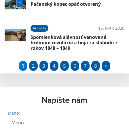
Pačanský kopec opäť otvorený
16. MAR 2026
Aktuality
Spomienková slávnosť venovaná
hrdinom revolúcie a boja za slobodu z
rokov 1848 – 1849
1
2
3
4
5
6
7
8
>
Napíšte nám
Meno: