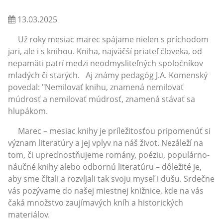
13.03.2025
Už roky mesiac marec spájame nielen s príchodom
jari, ale i s knihou. Kniha, najväčší priateľ človeka, od
nepamäti patrí medzi neodmysliteľných spoločníkov
mladých či starých. Aj známy pedagóg J.A. Komenský
povedal: "Nemilovať knihu, znamená nemilovať
múdrosť a nemilovať múdrosť, znamená stávať sa
hlupákom.
Marec – mesiac knihy je príležitosťou pripomenúť si
význam literatúry a jej vplyv na náš život. Nezáleží na
tom, či uprednostňujeme romány, poéziu, populárno-
náučné knihy alebo odbornú literatúru – dôležité je,
aby sme čítali a rozvíjali tak svoju myseľ i dušu. Srdečne
vás pozývame do našej miestnej knižnice, kde na vás
čaká množstvo zaujímavých kníh a historických
materiálov.