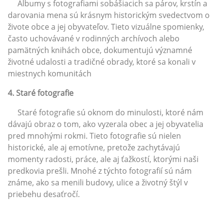
Albumy s fotografiami sobášiacich sa párov, krstín a
darovania mena sú krásnym historickým svedectvom o
živote obce a jej obyvateľov. Tieto vizuálne spomienky,
často uchovávané v rodinných archívoch alebo
pamätných knihách obce, dokumentujú významné
životné udalosti a tradičné obrady, ktoré sa konali v
miestnych komunitách
4. Staré fotografie
Staré fotografie sú oknom do minulosti, ktoré nám
dávajú obraz o tom, ako vyzerala obec a jej obyvatelia
pred mnohými rokmi. Tieto fotografie sú nielen
historické, ale aj emotívne, pretože zachytávajú
momenty radosti, práce, ale aj ťažkostí, ktorými naši
predkovia prešli. Mnohé z týchto fotografií sú nám
známe, ako sa menili budovy, ulice a životný štýl v
priebehu desaťročí.