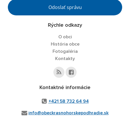
Odoslať správu
Rýchle odkazy
O obci
História obce
Fotogaléria
Kontakty
Kontaktné informácie
+421 58 732 64 94
info@obeckrasnohorskepodhradie.sk