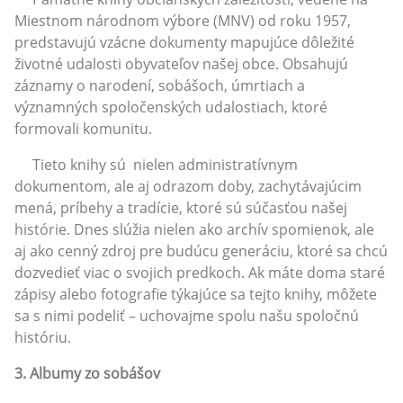
Miestnom národnom výbore (MNV) od roku 1957,
predstavujú vzácne dokumenty mapujúce dôležité
životné udalosti obyvateľov našej obce. Obsahujú
záznamy o narodení, sobášoch, úmrtiach a
významných spoločenských udalostiach, ktoré
formovali komunitu.
Tieto knihy sú nielen administratívnym
dokumentom, ale aj odrazom doby, zachytávajúcim
mená, príbehy a tradície, ktoré sú súčasťou našej
histórie. Dnes slúžia nielen ako archív spomienok, ale
aj ako cenný zdroj pre budúcu generáciu, ktoré sa chcú
dozvedieť viac o svojich predkoch. Ak máte doma staré
zápisy alebo fotografie týkajúce sa tejto knihy, môžete
sa s nimi podeliť – uchovajme spolu našu spoločnú
históriu.
3. Albumy zo sobášov