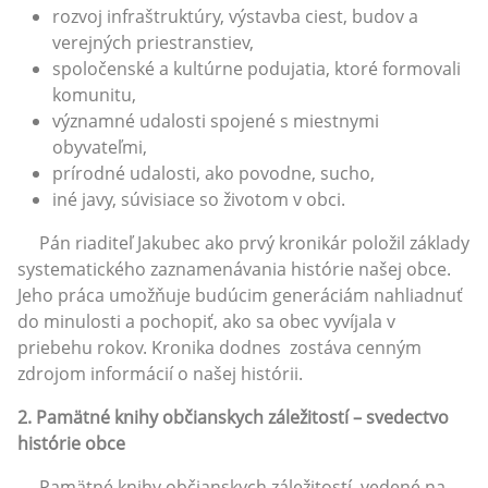
rozvoj infraštruktúry, výstavba ciest, budov a
verejných priestranstiev,
spoločenské a kultúrne podujatia, ktoré formovali
komunitu,
významné udalosti spojené s miestnymi
obyvateľmi,
prírodné udalosti, ako povodne, sucho,
iné javy, súvisiace so životom v obci.
Pán riaditeľ Jakubec ako prvý kronikár položil základy
systematického zaznamenávania histórie našej obce.
Jeho práca umožňuje budúcim generáciám nahliadnuť
do minulosti a pochopiť, ako sa obec vyvíjala v
priebehu rokov. Kronika dodnes zostáva cenným
zdrojom informácií o našej histórii.
2. Pamätné knihy občianskych záležitostí – svedectvo
histórie obce
Pamätné knihy občianskych záležitostí, vedené na