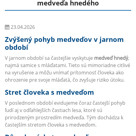
medveďa hnedého
23.04.2026
Zvýšený pohyb medveďov v jarnom
období
V jarnom období sa častejšie vyskytuje
medveď hnedý
,
najmä samice s mláďatami. Tieto sú mimoriadne citlivé
na vyrušenie a môžu vnímať prítomnosť človeka ako
ohrozenie pre svoje mláďatá, čo zvyšuje riziko útoku.
Stret človeka s medveďom
V poslednom období evidujeme čoraz častejší pohyb
ľudí aj v odľahlejších častiach lesa, ktoré sú
prirodzeným prostredím medveďa. Tým dochádza k
častejším stretom človeka s medveďom.