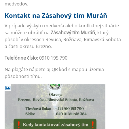
medveďov.
Kontakt na Zásahový tím Muráň
V prípade výskytu medveďa alebo konfliktnej situácie
sa môžete obrátiť na
Zásahový tím Muráň
, ktorý
pôsobí v okresoch Revúca, Rožňava, Rimavská Sobota
a časti okresu Brezno.
Telefónne číslo:
0910 195 790
Na plagáte nájdete aj QR kód s mapou územia
pôsobnosti tímu.