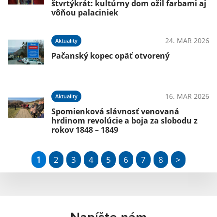
štvrtýkrát: kultúrny dom ožil farbami aj
vôňou palaciniek
24. MAR 2026
Aktuality
Pačanský kopec opäť otvorený
16. MAR 2026
Aktuality
Spomienková slávnosť venovaná
hrdinom revolúcie a boja za slobodu z
rokov 1848 – 1849
1
2
3
4
5
6
7
8
>