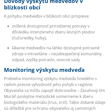
Dôvody výskytu medveďov v
blízkosti obcí
K pohybu medveďov v blízkosti obcí prispieva:
znížená dostupnosť prirodzenej potravy v
dôsledku intenzívneho zberu lesných plodov
(čučoriedky, huby),
lákanie medveďov na ľahko dostupné potravné
zdroje v intraviláne – nezabezpečený komunálny
odpad, zvyšky potravín, ovocné sady.
Monitoring výskytu medveďa
Prebieha monitoring výskytu medveďa hnedého s
cieľom presne vyhodnotiť jeho pohyb v regióne.
Obyvatelia sa môžu zapojiť dobrovoľne – Zásahový tím
Muráň poskytne metodické usmernenie k zberu
biologického materiálu (trus, srsť). Takto získané údaje
sú dôležité pre ochranu obyvateľov aj samotných