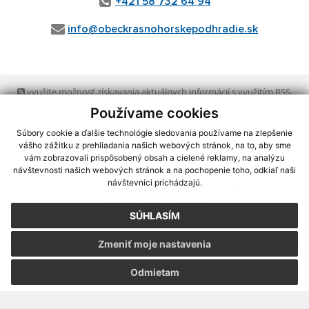
+421 58 732 64 94
info@obeckrasnohorskepodhradie.sk
využite možnosť získavania aktuálnych informácií s využitím RSS
,
CMS systém (redakčný) systém ECHELON 2,
Mapa stránok
,
web portál
,
Používame cookies
webhosting
,
webex.digital, s.r.o.
,
domény
,
registrácia domény
,
spoločnosť webex.digital, s.r.o.
,
technický prevádzkovateľ
Súbory cookie a ďalšie technológie sledovania používame na zlepšenie
vášho zážitku z prehliadania našich webových stránok, na to, aby sme
vám zobrazovali prispôsobený obsah a cielené reklamy, na analýzu
Posledná aktualizácia:
06.08.2026
návštevnosti našich webových stránok a na pochopenie toho, odkiaľ naši
návštevníci prichádzajú.
Vytlačiť stránku
|
Vyhlásenie o prístupnosti
Autorské práva
|
Cookies
SÚHLASÍM
webdesign
|
Zmeniť moje nastavenia
Odmietam