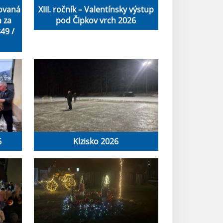
ovaná
XIII. ročník – Valentínsky výstup
 za
pod Čipkov vrch 2026
49 /
6
Klzisko 2026