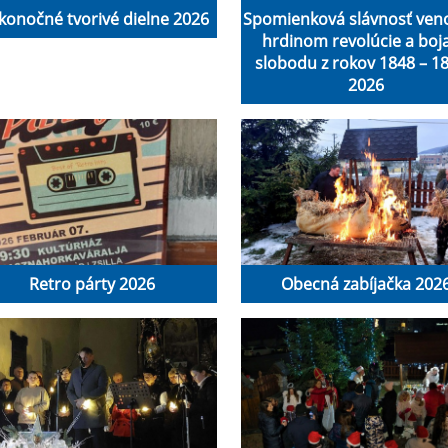
konočné tvorivé dielne 2026
Spomienková slávnosť ven
hrdinom revolúcie a boja
slobodu z rokov 1848 – 18
2026
Retro párty 2026
Obecná zabíjačka 202