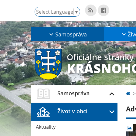
Select Language
▼
Samospráva
Živ
Oficiálne stránky
KRÁSNOHO
Samospráva
Adv
Život v obci
Aktuality