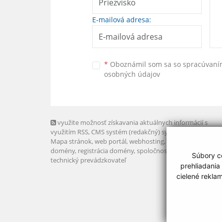
E-mailová adresa:
*
Oboznámil som sa so
spracúvan
osobných údajov
využite možnosť získavania aktuálnych informácií s
využitím RSS
, CMS systém (redakčný) systém ECHELON 2,
Mapa stránok
,
web portál
,
webhosting
,
webex.digital, s.r.o
domény
,
registrácia domény
,
spoločnosť webex.digital, s.r.
Súbory co
technický prevádzkovateľ
prehliadania
cielené rekla