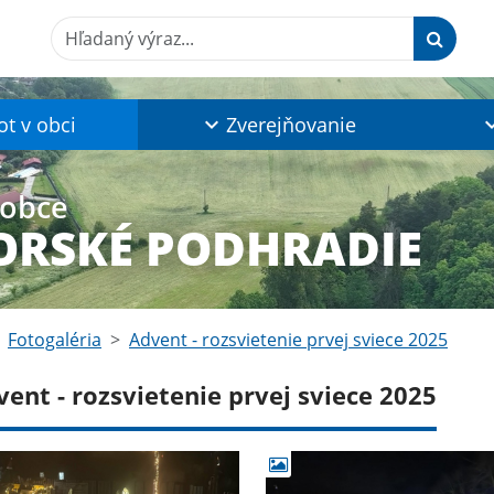
Hľadaný výraz...
ot v obci
Zverejňovanie
 obce
RSKÉ PODHRADIE
Fotogaléria
Advent - rozsvietenie prvej sviece 2025
ent - rozsvietenie prvej sviece 2025