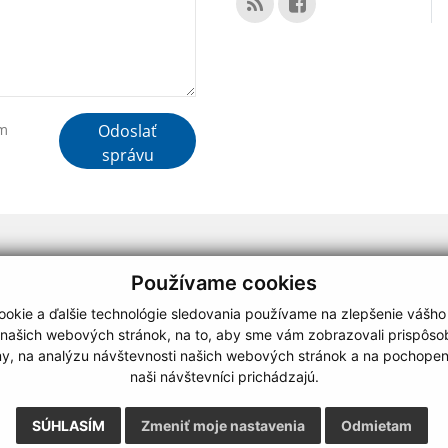
Odoslať
ím
správu
webdesign
|
Používame cookies
.
,
o.
,
okie a ďalšie technológie sledovania používame na zlepšenie vášho
 našich webových stránok, na to, aby sme vám zobrazovali prispôs
my, na analýzu návštevnosti našich webových stránok a na pochopeni
naši návštevníci prichádzajú.
SÚHLASÍM
Zmeniť moje nastavenia
Odmietam